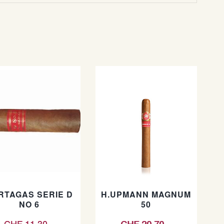
RTAGAS SERIE D
H.UPMANN MAGNUM
NO 6
50
CHF
11.30
–
CHF
20.70
–