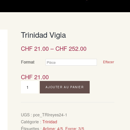
Trinidad Vigia
CHF
21.00
–
CHF
252.00
Format
Effacer
CHF
21.00
quantité
AJOUTER AU PANIER
de
Trinidad
Vigia
UGS :
pce_TRIreyes24-1
Catégorie :
Trinidad
Étiquettes :
Arôme: 4/5
,
Force: 3/5