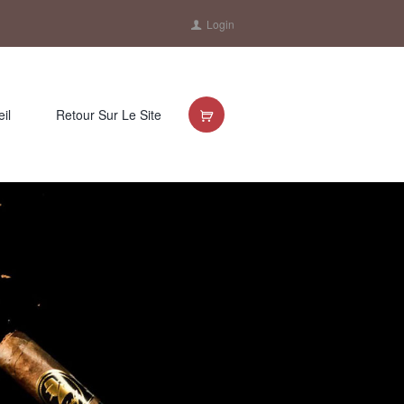
Login
il
Retour Sur Le Site