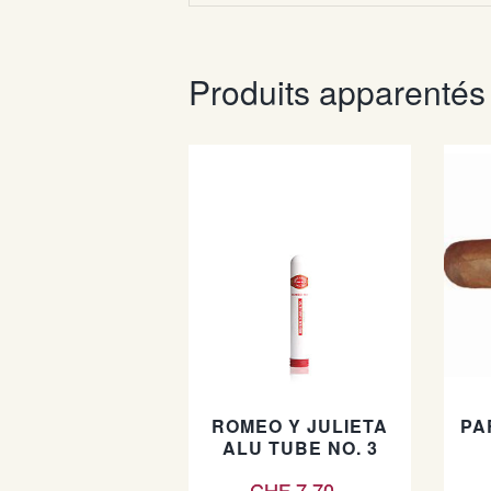
Produits apparentés
ROMEO Y JULIETA
PA
ALU TUBE NO. 3
CHF
7.70
–